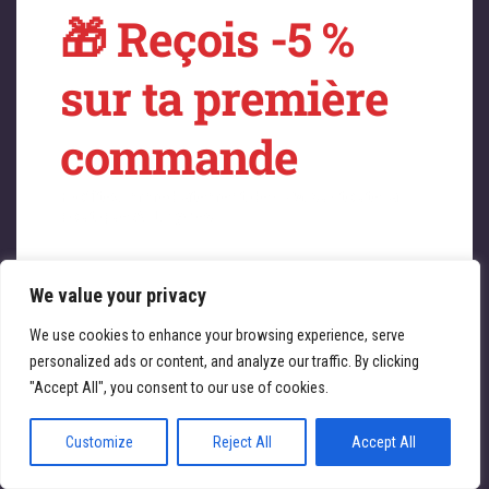
🎁 Reçois -5 %
sur quelque chose
sur ta première
de fantastique –
commande
revenez bientôt !
Profitez immédiatement de -5 % sur toute la
boutique ATL Cycles 🚴‍♀️
We value your privacy
Saisissez votre adresse e-mail
Email
We use cookies to enhance your browsing experience, serve
personalized ads or content, and analyze our traffic. By clicking
JE REÇOIS MA RÉDUCTION
"Accept All", you consent to our use of cookies.
Customize
Reject All
Accept All