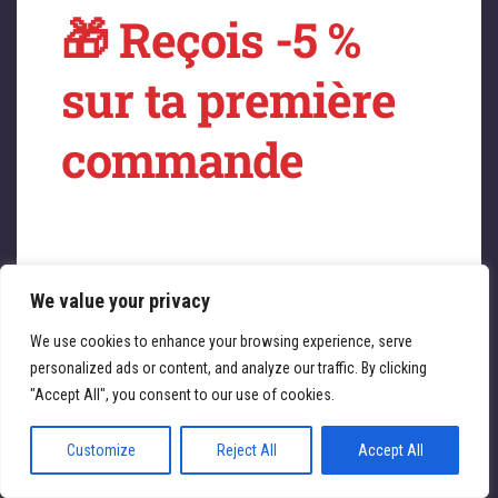
🎁 Reçois -5 %
sur quelque chose
sur ta première
de fantastique –
commande
revenez bientôt !
Profitez immédiatement de -5 % sur toute la
boutique ATL Cycles 🚴‍♀️
We value your privacy
Saisissez votre adresse e-mail
Email
We use cookies to enhance your browsing experience, serve
personalized ads or content, and analyze our traffic. By clicking
JE REÇOIS MA RÉDUCTION
"Accept All", you consent to our use of cookies.
Customize
Reject All
Accept All