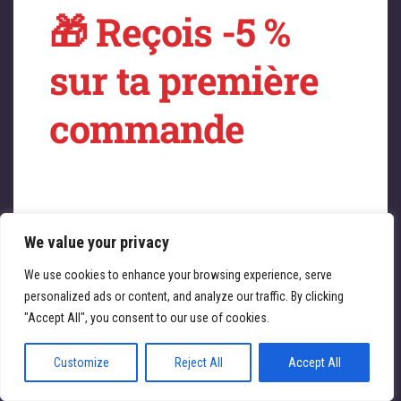
🎁 Reçois -5 %
sur quelque chose
sur ta première
de fantastique –
commande
revenez bientôt !
Profitez immédiatement de -5 % sur toute la
boutique ATL Cycles 🚴‍♀️
We value your privacy
Saisissez votre adresse e-mail
Email
We use cookies to enhance your browsing experience, serve
personalized ads or content, and analyze our traffic. By clicking
JE REÇOIS MA RÉDUCTION
"Accept All", you consent to our use of cookies.
Customize
Reject All
Accept All