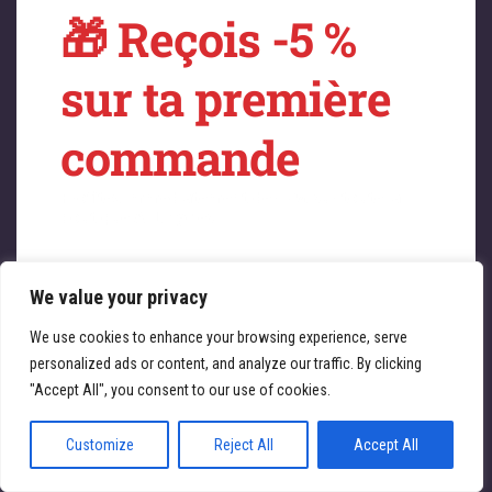
🎁 Reçois -5 %
sur quelque chose
sur ta première
de fantastique –
commande
revenez bientôt !
Profitez immédiatement de -5 % sur toute la
boutique ATL Cycles 🚴‍♀️
We value your privacy
Saisissez votre adresse e-mail
Email
We use cookies to enhance your browsing experience, serve
personalized ads or content, and analyze our traffic. By clicking
JE REÇOIS MA RÉDUCTION
"Accept All", you consent to our use of cookies.
Customize
Reject All
Accept All