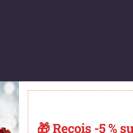
🎁 Reçois -5 % su