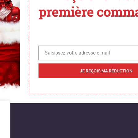
première comm
gement ! Nous travail
Profitez immédiatement de -5 % sur toute la 
– revenez bientôt !
Cycles 🚴‍♀️
Saisissez votre adresse e-mail
Email
JE REÇOIS MA RÉDUCTION