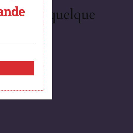
ande
lons sur quelque
boutique ATL