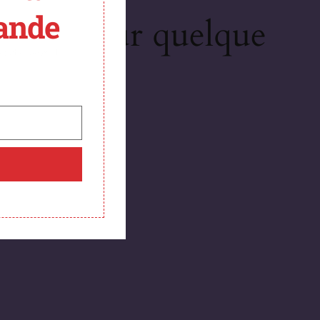
ande
illons sur quelque
boutique ATL
bientôt !