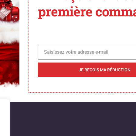
première comm
rangement ! Nous trava
Profitez immédiatement de -5 % sur toute la 
 fantastique – revenez 
Cycles 🚴‍♀️
Saisissez votre adresse e-mail
Email
JE REÇOIS MA RÉDUCTION