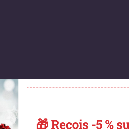
🎁 Reçois -5 % su