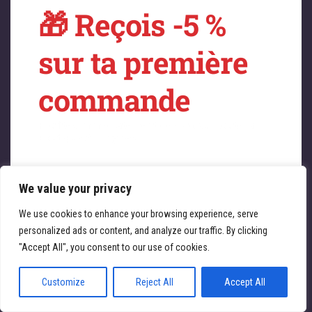
🎁 Reçois -5 %
sur quelque chose
sur ta première
de fantastique –
commande
revenez bientôt !
Profitez immédiatement de -5 % sur toute la
boutique ATL Cycles 🚴‍♀️
We value your privacy
Saisissez votre adresse e-mail
Email
We use cookies to enhance your browsing experience, serve
personalized ads or content, and analyze our traffic. By clicking
JE REÇOIS MA RÉDUCTION
"Accept All", you consent to our use of cookies.
Customize
Reject All
Accept All