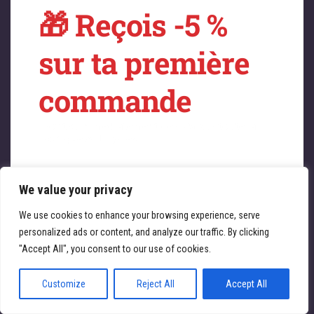
🎁 Reçois -5 %
sur quelque chose
sur ta première
de fantastique –
commande
revenez bientôt !
Profitez immédiatement de -5 % sur toute la
boutique ATL Cycles 🚴‍♀️
We value your privacy
Saisissez votre adresse e-mail
Email
We use cookies to enhance your browsing experience, serve
personalized ads or content, and analyze our traffic. By clicking
JE REÇOIS MA RÉDUCTION
"Accept All", you consent to our use of cookies.
Customize
Reject All
Accept All