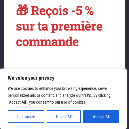
🎁 Reçois -5 %
sur quelque chose
sur ta première
de fantastique –
commande
revenez bientôt !
Profitez immédiatement de -5 % sur toute la
boutique ATL Cycles 🚴‍♀️
We value your privacy
Saisissez votre adresse e-mail
Email
We use cookies to enhance your browsing experience, serve
personalized ads or content, and analyze our traffic. By clicking
JE REÇOIS MA RÉDUCTION
"Accept All", you consent to our use of cookies.
Customize
Reject All
Accept All