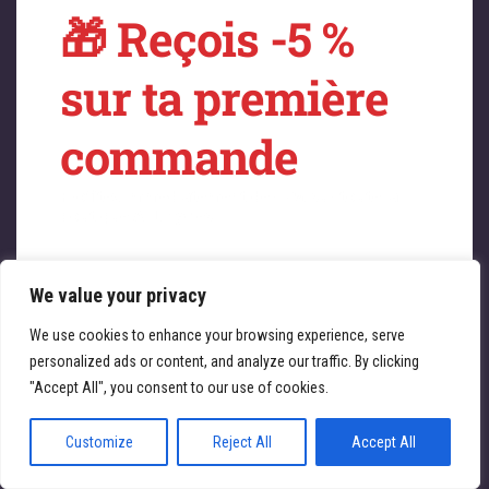
🎁 Reçois -5 %
sur quelque chose
sur ta première
de fantastique –
commande
revenez bientôt !
Profitez immédiatement de -5 % sur toute la
boutique ATL Cycles 🚴‍♀️
We value your privacy
Saisissez votre adresse e-mail
Email
We use cookies to enhance your browsing experience, serve
personalized ads or content, and analyze our traffic. By clicking
JE REÇOIS MA RÉDUCTION
"Accept All", you consent to our use of cookies.
Customize
Reject All
Accept All