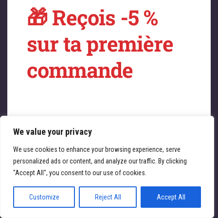
🎁 Reçois -5 %
sur quelque chose
sur ta première
de fantastique –
commande
revenez bientôt !
Profitez immédiatement de -5 % sur toute la
boutique ATL Cycles 🚴‍♀️
We value your privacy
Saisissez votre adresse e-mail
Email
We use cookies to enhance your browsing experience, serve
personalized ads or content, and analyze our traffic. By clicking
JE REÇOIS MA RÉDUCTION
"Accept All", you consent to our use of cookies.
Customize
Reject All
Accept All