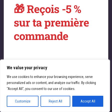
🎁 Reçois -5 %
sur quelque chose
sur ta première
de fantastique –
commande
revenez bientôt !
Profitez immédiatement de -5 % sur toute la
boutique ATL Cycles 🚴‍♀️
We value your privacy
Saisissez votre adresse e-mail
Email
We use cookies to enhance your browsing experience, serve
personalized ads or content, and analyze our traffic. By clicking
JE REÇOIS MA RÉDUCTION
"Accept All", you consent to our use of cookies.
Customize
Reject All
Accept All