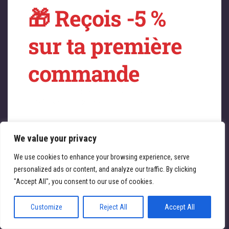
🎁 Reçois -5 %
sur quelque chose
sur ta première
de fantastique –
commande
revenez bientôt !
Profitez immédiatement de -5 % sur toute la
boutique ATL Cycles 🚴‍♀️
We value your privacy
Saisissez votre adresse e-mail
Email
We use cookies to enhance your browsing experience, serve
personalized ads or content, and analyze our traffic. By clicking
JE REÇOIS MA RÉDUCTION
"Accept All", you consent to our use of cookies.
Customize
Reject All
Accept All