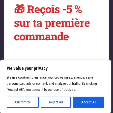
🎁 Reçois -5 %
sur quelque chose
sur ta première
de fantastique –
commande
revenez bientôt !
Profitez immédiatement de -5 % sur toute la
boutique ATL Cycles 🚴‍♀️
We value your privacy
Saisissez votre adresse e-mail
Email
We use cookies to enhance your browsing experience, serve
personalized ads or content, and analyze our traffic. By clicking
JE REÇOIS MA RÉDUCTION
"Accept All", you consent to our use of cookies.
Customize
Reject All
Accept All