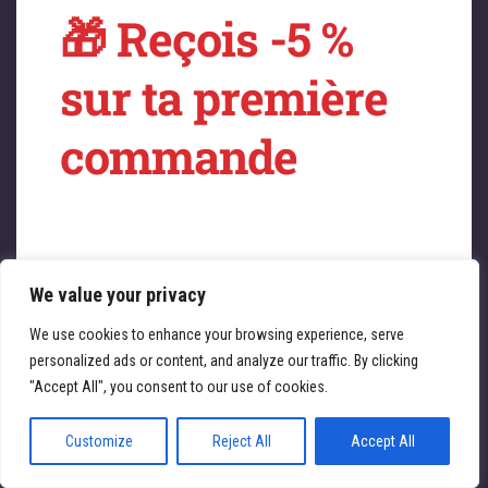
🎁 Reçois -5 %
sur quelque chose
sur ta première
de fantastique –
commande
revenez bientôt !
Profitez immédiatement de -5 % sur toute la
boutique ATL Cycles 🚴‍♀️
We value your privacy
Saisissez votre adresse e-mail
Email
We use cookies to enhance your browsing experience, serve
personalized ads or content, and analyze our traffic. By clicking
JE REÇOIS MA RÉDUCTION
"Accept All", you consent to our use of cookies.
Customize
Reject All
Accept All